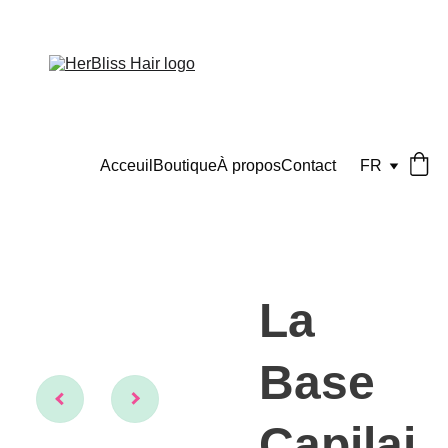
UNLOCK BEAUTY WITH OUR PRODUCTS !
Acceuil
Boutique
À propos
Contact
FR
La
Base
Capilai